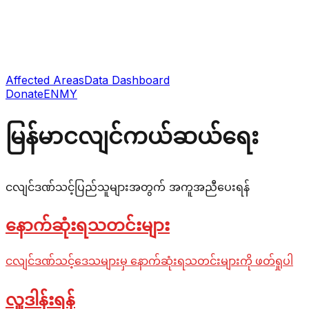
Affected Areas
Data Dashboard
Donate
EN
MY
မြန်မာငလျင်ကယ်ဆယ်ရေး
ငလျင်ဒဏ်သင့်ပြည်သူများအတွက် အကူအညီပေးရန်
နောက်ဆုံးရသတင်းများ
ငလျင်ဒဏ်သင့်ဒေသများမှ နောက်ဆုံးရသတင်းများကို ဖတ်ရှုပါ
လှူဒါန်းရန်